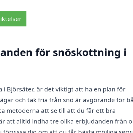
iktelser
danden för snöskottning i
 Björsäter, är det viktigt att ha en plan för
ägar och tak fria från snö är avgörande för b
a metoderna att se till att du får ett bra
r att alltid indha tre olika erbjudanden från o
örvissa dig om att du får bästa möjliga servic