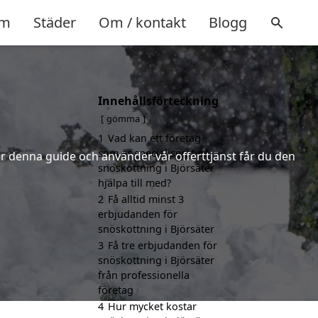
m
Städer
Om / kontakt
Blogg
Innehållsförteckning
gömma
1
Vad kan ett företag
som är specialiserat på
jer denna guide och använder vår offerttjänst får du den
snöskottning i Björsäter
hjälpa till med?
2
Få alltid minst 3
erbjudanden för
snöskottning i Björsäter
3
Få tre erbjudanden för
snöskottning i Björsäter
från professionella
företag
4
Hur mycket kostar