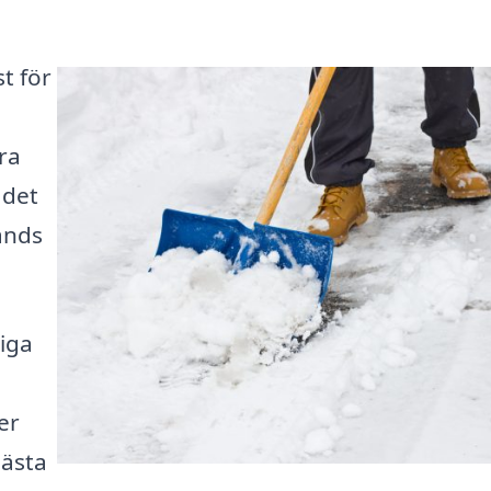
st för
ra
 det
hands
tiga
er
bästa