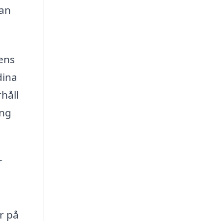
kan
tens
dina
håll
ing
r
r på