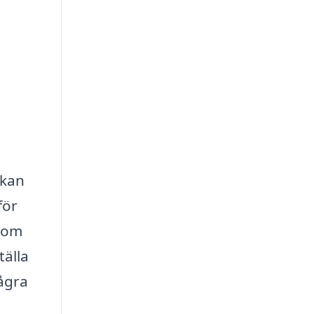
 kan
för
enom
tälla
några