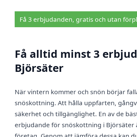
Få 3 erbjudanden, gratis och utan förpl
Få alltid minst 3 erbju
Björsäter
När vintern kommer och snön börjar falla i
snöskottning. Att hålla uppfarten, gångv
säkerhet och tillgänglighet. En av de bäst
erbjudande för snöskottning i Björsäter ä
företag. Genom att jämföra dessa kan du f