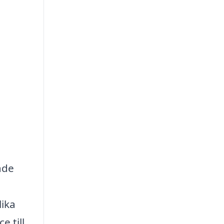
åde
lika
e till