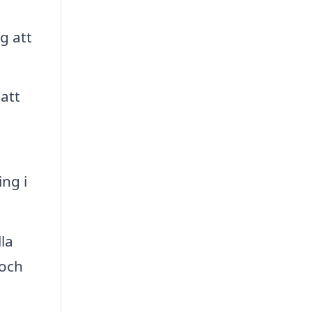
g att
att
ng i
la
 och