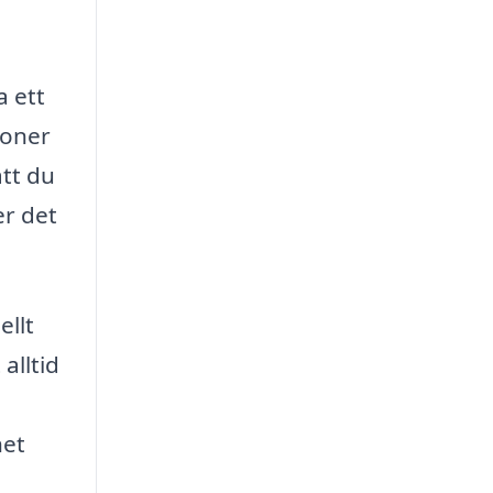
a ett
ioner
att du
er det
ellt
alltid
het