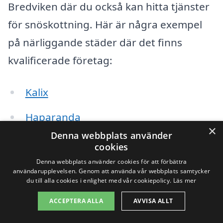
Bredviken där du också kan hitta tjänster
för snöskottning. Här är några exempel
på närliggande städer där det finns
kvalificerade företag:
Kalix
Haparanda
×
Denna webbplats använder
Överkalix
cookies
Denna webbplats använder cookies för att förbättra
Lerbäcken
användarupplevelsen. Genom att använda vår webbplats samtycker
du till alla cookies i enlighet med vår cookiepolicy.
Läs mer
Sjöstedt
ACCEPTERA ALLA
AVVISA ALLT
Töre