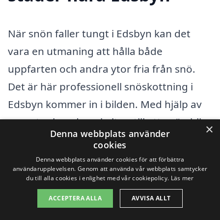
När snön faller tungt i Edsbyn kan det
vara en utmaning att hålla både
uppfarten och andra ytor fria från snö.
Det är här professionell snöskottning i
Edsbyn kommer in i bilden. Med hjälp av
experter kan du enkelt se till att snön blir
×
Denna webbplats använder
borttagen effektivt och snabbt, vilket gör
cookies
din vardag mycket enklare.
Denna webbplats använder cookies för att förbättra
användarupplevelsen. Genom att använda vår webbplats samtycker
du till alla cookies i enlighet med vår cookiepolicy.
Läs mer
Om du letar efter snöskottning i Edsbyn,
ACCEPTERA ALLA
AVVISA ALLT
finns det flera företag och tjänster som