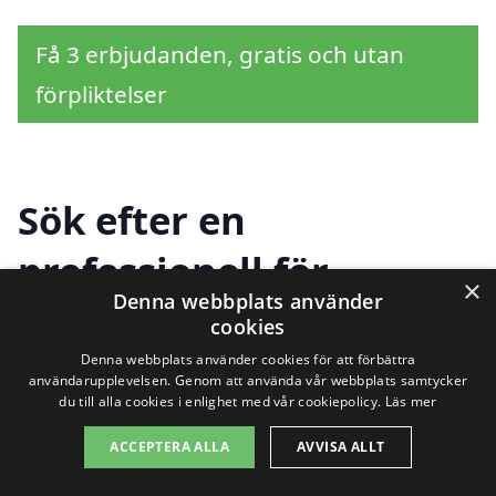
Få 3 erbjudanden, gratis och utan
förpliktelser
Sök efter en
professionell för
×
Denna webbplats använder
snöskottning i andra
cookies
städer nära Fleninge
Denna webbplats använder cookies för att förbättra
användarupplevelsen. Genom att använda vår webbplats samtycker
du till alla cookies i enlighet med vår cookiepolicy.
Läs mer
ACCEPTERA ALLA
AVVISA ALLT
Att hålla din uppfart och gångväg snöfri