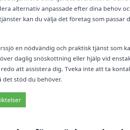
 flera alternativ anpassade efter dina behov o
jänster kan du välja det företag som passar d
rssjö en nödvändig och praktisk tjänst som k
över daglig snöskottning eller hjälp vid ensta
g redo att assistera dig. Tveka inte att ta konta
å det stöd du behöver.
iktelser