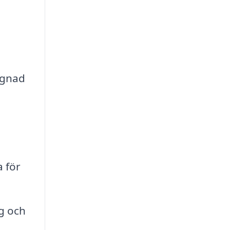
ggnad
a för
gg och