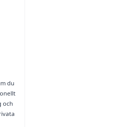
 Om du
onellt
g och
rivata