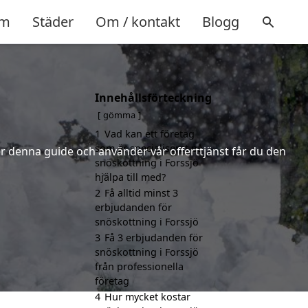
m
Städer
Om / kontakt
Blogg
Innehållsförteckning
gömma
1
Vad kan ett företag
som är specialiserat på
jer denna guide och använder vår offerttjänst får du den
snöskottning i Forssjö
hjälpa till med?
2
Få alltid minst 3
erbjudanden för
snöskottning i Forssjö
3
Få 3 erbjudanden för
snöskottning i Forssjö
från professionella
företag
4
Hur mycket kostar