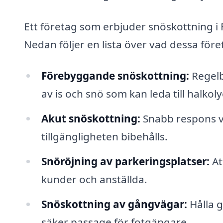
Ett företag som erbjuder snöskottning i Fo
Nedan följer en lista över vad dessa för
Förebyggande snöskottning:
Regelb
av is och snö som kan leda till halkoly
Akut snöskottning:
Snabb respons vid
tillgängligheten bibehålls.
Snöröjning av parkeringsplatser:
At
kunder och anställda.
Snöskottning av gångvägar:
Hålla g
säker passage för fotgängare.