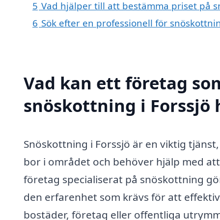
5
Vad hjälper till att bestämma priset på s
6
Sök efter en professionell för snöskottni
Vad kan ett företag som
snöskottning i Forssjö 
Snöskottning i Forssjö är en viktig tjänst
bor i området och behöver hjälp med att 
företag specialiserat på snöskottning gö
den erfarenhet som krävs för att effekti
bostäder, företag eller offentliga utrym