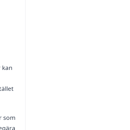
r kan
ället
ar som
begära