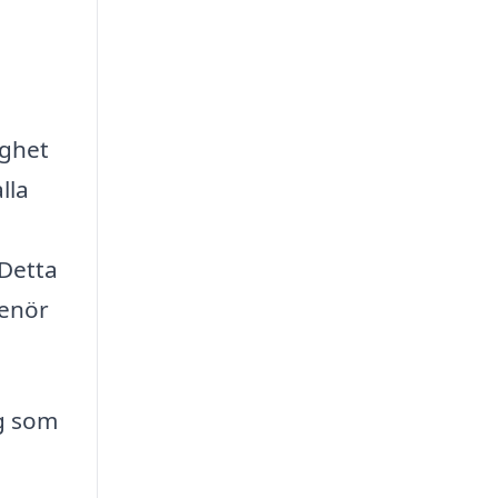
ighet
lla
 Detta
renör
ag som