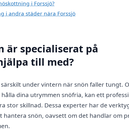
nöskottning i Forssjö?
ng i andra städer nära Forssjö
 är specialiserat på
hjälpa till med?
, särskilt under vintern när snön faller tungt.
hålla dina utrymmen snöfria, kan ett professi
ra stor skillnad. Dessa experter har de verkty
vt hantera snön, oavsett om det handlar om p
men.