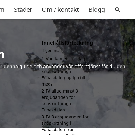
m
Städer
Om / kontakt
Blogg
Innehållsförteckning
n
gömma
1
Vad kan ett företag
som är specialiserat på
jer denna guide och använder vår offerttjänst får du den
snöskottning i
Funäsdalen hjälpa till
med?
2
Få alltid minst 3
erbjudanden för
snöskottning i
Funäsdalen
3
Få 3 erbjudanden för
snöskottning i
Funäsdalen från