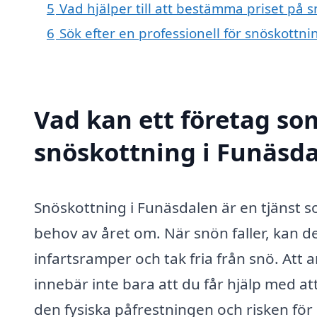
5
Vad hjälper till att bestämma priset på 
6
Sök efter en professionell för snöskottn
Vad kan ett företag som
snöskottning i Funäsda
Snöskottning i Funäsdalen är en tjänst 
behov av året om. När snön faller, kan d
infartsramper och tak fria från snö. Att 
innebär inte bara att du får hjälp med at
den fysiska påfrestningen och risken för