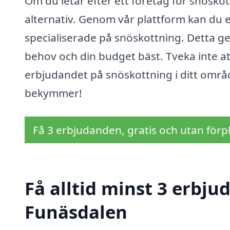
Om du letar efter ett företag för snöskott
alternativ. Genom vår plattform kan du en
specialiserade på snöskottning. Detta ger
behov och din budget bäst. Tveka inte at
erbjudandet på snöskottning i ditt områd
bekymmer!
Få 3 erbjudanden, gratis och utan förpl
Få alltid minst 3 erbju
Funäsdalen