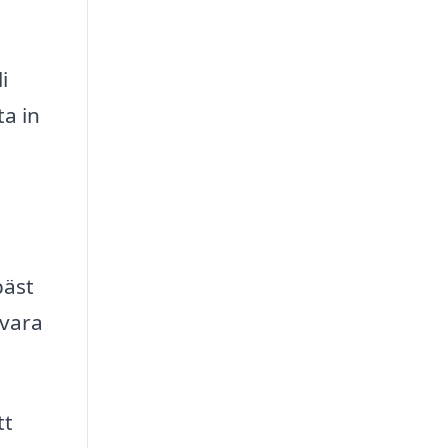
i
ta in
bäst
 vara
tt