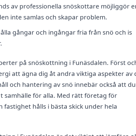
ds av professionella snöskottare möjliggör e
 den inte samlas och skapar problem.
lla gångar och ingångar fria från snö och is
.
xperter på snöskottning i Funäsdalen. Först oc
gi att ägna dig åt andra viktiga aspekter av di
åll och hantering av snö innebär också att du
gt samhälle för alla. Med rätt företag för
 fastighet hålls i bästa skick under hela