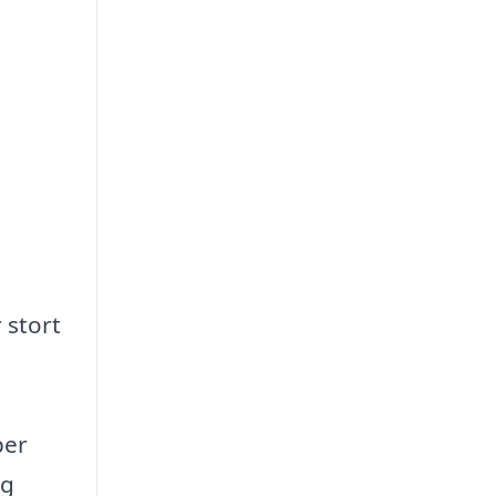
 stort
per
ag