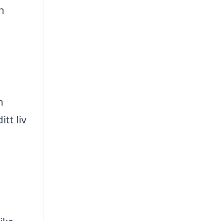
n
h
tt liv