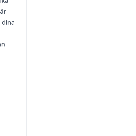
ika
 är
r dina
an