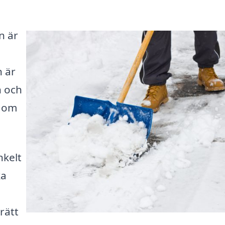
n är
n är
n och
r om
nkelt
ka
rätt