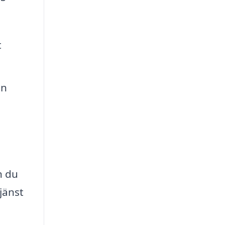
t
an
n du
jänst