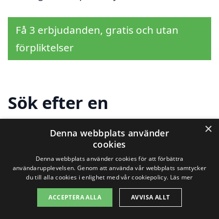
Få 3 erbjudanden, gratis och utan
förpliktelser
Sök efter en
professionell för
×
Denna webbplats använder
snöskottning i andra
cookies
Denna webbplats använder cookies för att förbättra
städer nära Gryt
användarupplevelsen. Genom att använda vår webbplats samtycker
du till alla cookies i enlighet med vår cookiepolicy.
Läs mer
ACCEPTERA ALLA
AVVISA ALLT
Att hitta pålitlig hjälp för
snöskottning i