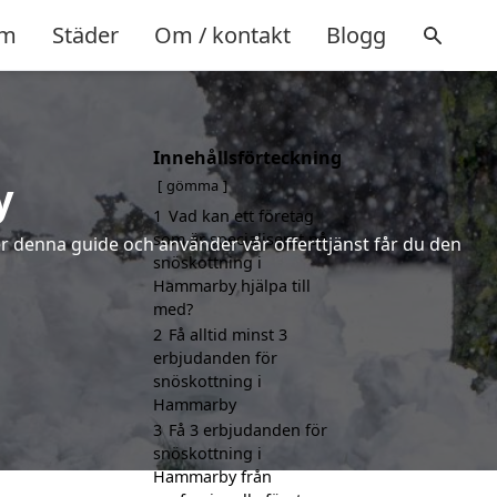
m
Städer
Om / kontakt
Blogg
Innehållsförteckning
y
gömma
1
Vad kan ett företag
som är specialiserat på
jer denna guide och använder vår offerttjänst får du den
snöskottning i
Hammarby hjälpa till
med?
2
Få alltid minst 3
erbjudanden för
snöskottning i
Hammarby
3
Få 3 erbjudanden för
snöskottning i
Hammarby från