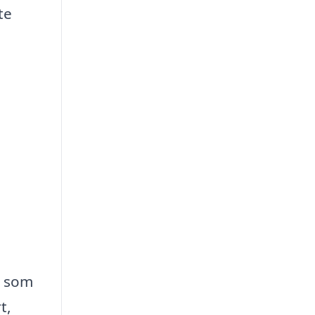
te
i som
t,