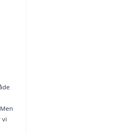
råde
. Men
 vi