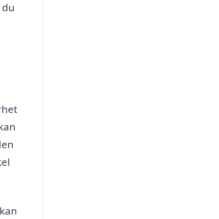
r du
rhet
 kan
den
kel
 kan