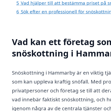
5
Vad hjälper till att bestämma priset på
6
Sök efter en professionell för snöskott
Vad kan ett företag som
snöskottning i Hammar
Snöskottning i Hammarby är en viktig tj
som kan uppleva kraftig snöfall. Med pr
privatpersoner och företag se till att der
vad innebär faktiskt snöskottning, och hu
igenom några av de centrala tjänster oc