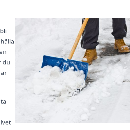
bli
hålla
tan
r du
rar
nta
tivet