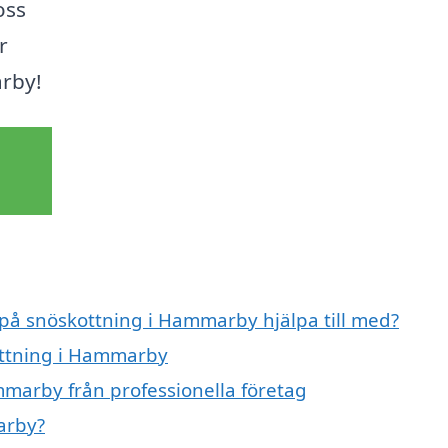
oss
r
rby!
 på snöskottning i Hammarby hjälpa till med?
ottning i Hammarby
marby från professionella företag
arby?