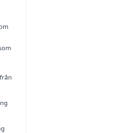
nom
 som
 från
ing
ng