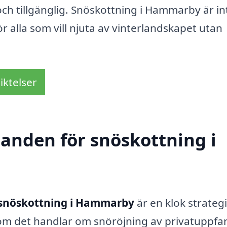
och tillgänglig. Snöskottning i Hammarby är in
r alla som vill njuta av vinterlandskapet utan
iktelser
danden för snöskottning i
snöskottning i Hammarby
är en klok strateg
om det handlar om snöröjning av privatuppfar