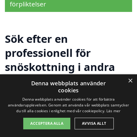
förpliktelser
Sök efter en
professionell för
snöskottning i andra
städer nära Hasslarp
×
Denna webbplats använder
cookies
Denna webbplats använder cookies för att förbättra
Att hålla din egendom fri från snö kan
användarupplevelsen. Genom att använda vår webbplats samtycker
du till alla cookies i enlighet med vår cookiepolicy.
Läs mer
vara en utmaning, särskilt under kalla
ACCEPTERA ALLA
AVVISA ALLT
vintermånader. Om du letar efter hjälp