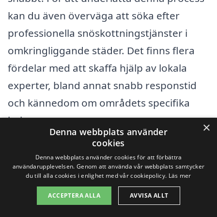
kan du även överväga att söka efter
professionella snöskottningstjänster i
omkringliggande städer. Det finns flera
fördelar med att skaffa hjälp av lokala
experter, bland annat snabb responstid
och kännedom om områdets specifika
behov.
×
Denna webbplats använder
cookies
Några städer du kan överväga i din
Denna webbplats använder cookies för att förbättra
sökning inkluderar:
användarupplevelsen. Genom att använda vår webbplats samtycker
du till alla cookies i enlighet med vår cookiepolicy.
Läs mer
ACCEPTERA ALLA
AVVISA ALLT
Ekerö