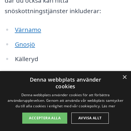
där du också kan hitta
snöskottningstjänster inkluderar:
Värnamo
Gnosjö
Källeryd
Målilla
×
Denna webbplats använder
cookies
Forsheda
Denna webbplats använder cookies för att förbättra
användarupplevelsen. Genom att använda vår webbplats samtycker
Bredaryd
du till alla cookies i enlighet med vår cookiepolicy.
Läs mer
Belinda
ACCEPTERA ALLA
AVVISA ALLT