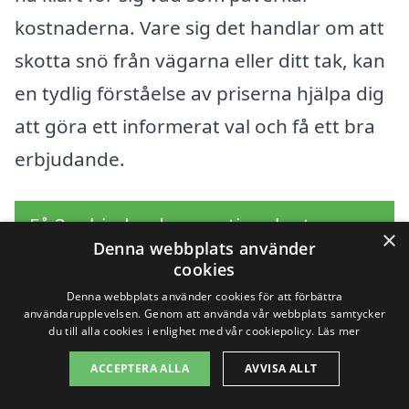
kostnaderna. Vare sig det handlar om att
skotta snö från vägarna eller ditt tak, kan
en tydlig förståelse av priserna hjälpa dig
att göra ett informerat val och få ett bra
erbjudande.
Få 3 erbjudanden, gratis och utan
×
Denna webbplats använder
förpliktelser
cookies
Denna webbplats använder cookies för att förbättra
användarupplevelsen. Genom att använda vår webbplats samtycker
du till alla cookies i enlighet med vår cookiepolicy.
Läs mer
Sök efter en
ACCEPTERA ALLA
AVVISA ALLT
professionell för