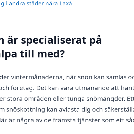
ing i andra städer nära Laxå
 är specialiserat på
lpa till med?
 under vintermånaderna, när snön kan samlas o
och företag. Det kan vara utmanande att han
ller stora områden eller tunga snömängder. Et
 snöskottning kan avlasta dig och säkerställ
. Här är några av de främsta tjänster som ett s