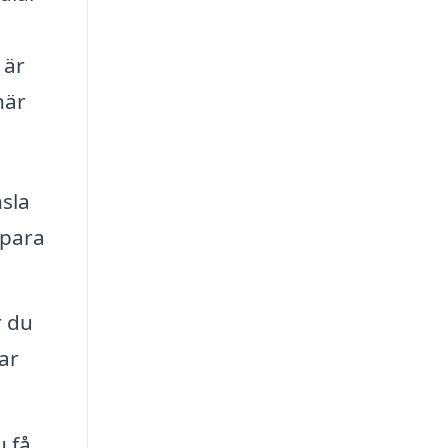
 är
när
sla
spara
r du
ar
 få