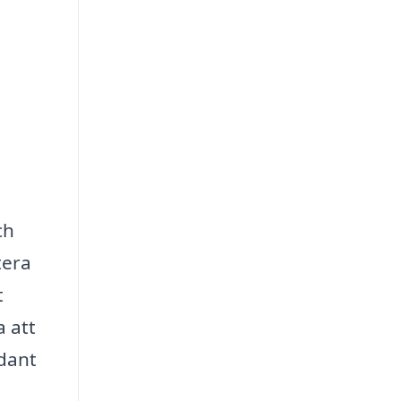
ch
tera
t
a att
ådant