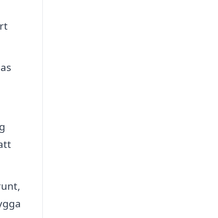
rt
las
ag
att
unt,
rygga