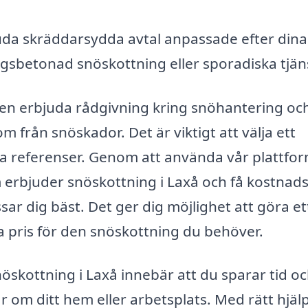
uda skräddarsydda avtal anpassade efter dina
sbetonad snöskottning eller sporadiska tjäns
ven erbjuda rådgivning kring snöhantering oc
 från snöskador. Det är viktigt att välja ett
da referenser. Genom att använda vår plattfo
m erbjuder snöskottning i Laxå och få kostnads
sar dig bäst. Det ger dig möjlighet att göra et
bra pris för den snöskottning du behöver.
snöskottning i Laxå innebär att du sparar tid oc
r om ditt hem eller arbetsplats. Med rätt hjäl