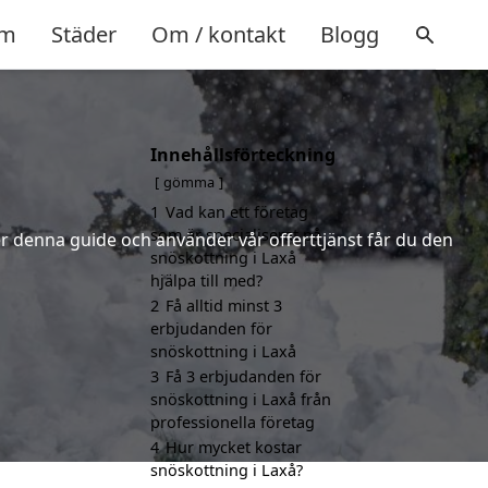
m
Städer
Om / kontakt
Blogg
Innehållsförteckning
gömma
1
Vad kan ett företag
som är specialiserat på
jer denna guide och använder vår offerttjänst får du den
snöskottning i Laxå
hjälpa till med?
2
Få alltid minst 3
erbjudanden för
snöskottning i Laxå
3
Få 3 erbjudanden för
snöskottning i Laxå från
professionella företag
4
Hur mycket kostar
snöskottning i Laxå?