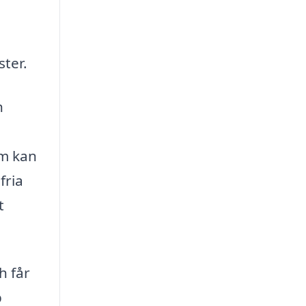
ter.
h
rm kan
fria
t
h får
p