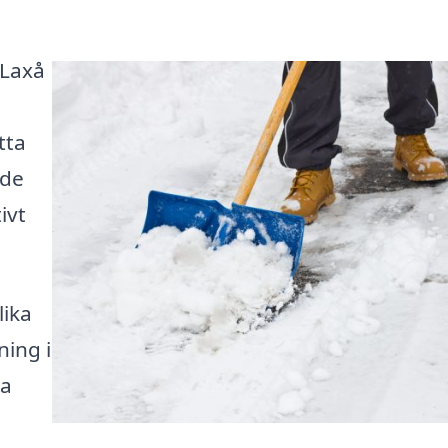
 Laxå
tta
nde
ivt
lika
ing i
la