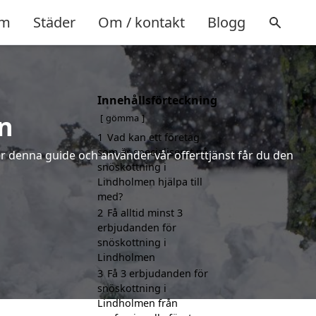
m
Städer
Om / kontakt
Blogg
Innehållsförteckning
n
gömma
1
Vad kan ett företag
som är specialiserat på
jer denna guide och använder vår offerttjänst får du den
snöskottning i
Lindholmen hjälpa till
med?
2
Få alltid minst 3
erbjudanden för
snöskottning i
Lindholmen
3
Få 3 erbjudanden för
snöskottning i
Lindholmen från