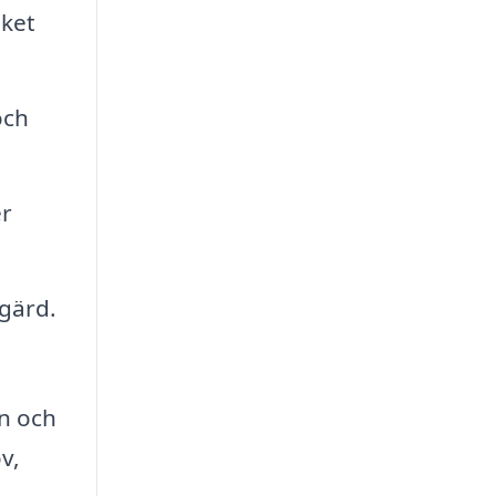
lket
och
er
tgärd.
en och
v,