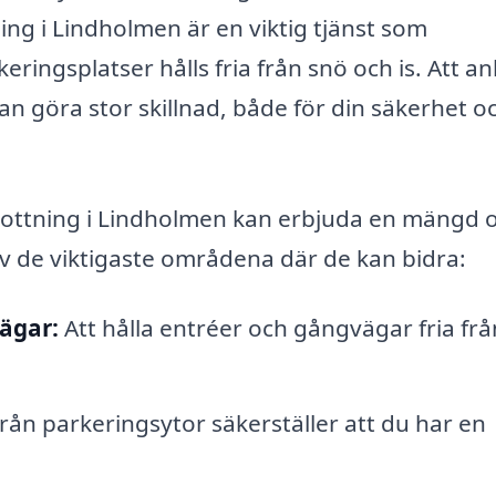
g i Lindholmen är en viktig tjänst som
eringsplatser hålls fria från snö och is. Att anl
an göra stor skillnad, både för din säkerhet o
skottning i Lindholmen kan erbjuda en mängd o
 av de viktigaste områdena där de kan bidra:
ägar:
Att hålla entréer och gångvägar fria fr
ån parkeringsytor säkerställer att du har en