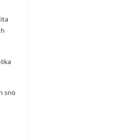
ita
ch
lika
ån snö