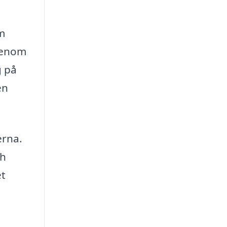
om
 genom
g på
en
erna.
ch
et