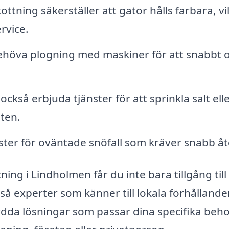
ttning säkerställer att gator hålls farbara, vi
rvice.
höva plogning med maskiner för att snabbt 
ckså erbjuda tjänster för att sprinkla salt ell
eten.
nster för oväntade snöfall som kräver snabb å
ing i Lindholmen får du inte bara tillgång till
kså experter som känner till lokala förhålland
ydda lösningar som passar dina specifika beho