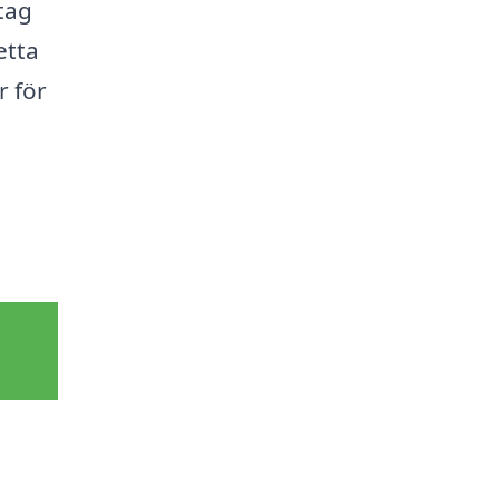
etag
etta
r för
i