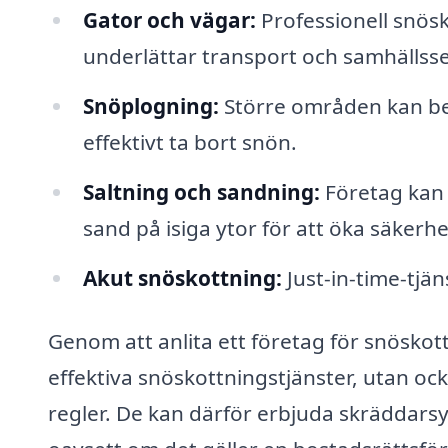
Gator och vägar:
Professionell snösko
underlättar transport och samhällsse
Snöplogning:
Större områden kan be
effektivt ta bort snön.
Saltning och sandning:
Företag kan o
sand på isiga ytor för att öka säkerh
Akut snöskottning:
Just-in-time-tjä
Genom att anlita ett företag för snöskottn
effektiva snöskottningstjänster, utan oc
regler. De kan därför erbjuda skräddars