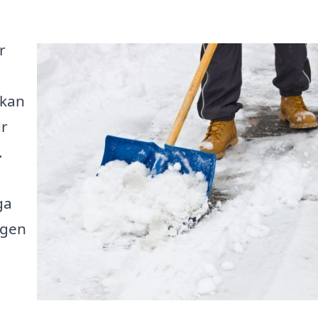
r
 kan
ur
.
ga
ngen