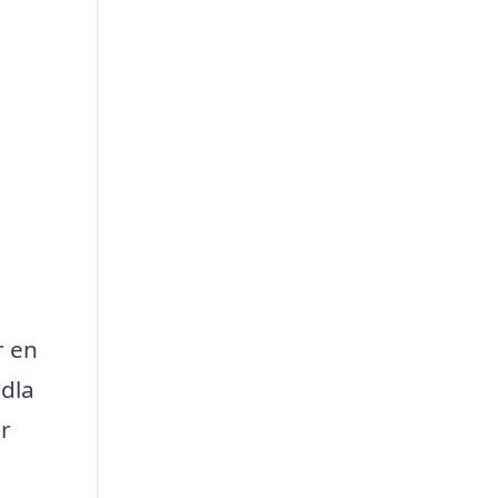
r en
ndla
r