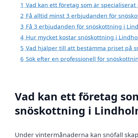
1
Vad kan ett företag som är specialiserat
2
Få alltid minst 3 erbjudanden för snösk
3
Få 3 erbjudanden för snöskottning i Lin
4
Hur mycket kostar snöskottning i Lindh
5
Vad hjälper till att bestämma priset på 
6
Sök efter en professionell för snöskottn
Vad kan ett företag som
snöskottning i Lindhol
Under vintermånaderna kan snöfall ska