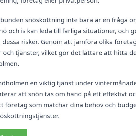
ening, företag eller privatperson.
gelbunden snöskottning inte bara är en fråga 
 och is kan leda till farliga situationer, och
a dessa risker. Genom att jämföra olika företa
och tjänster, vilket gör det lättare att hitta d
holmen.
ndholmen en viktig tjänst under vintermånad
anterar att snön tas om hand på ett effektivt o
a rätt företag som matchar dina behov och budg
öskottningstjänster.