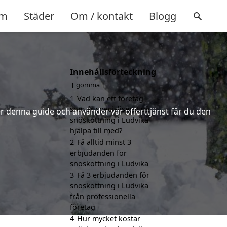
m
Städer
Om / kontakt
Blogg
Innehållsförteckning
gömma
1
Vad kan ett företag
som är specialiserat på
jer denna guide och använder vår offerttjänst får du den
snöskottning i Ludvika
hjälpa till med?
2
Få alltid minst 3
erbjudanden för
snöskottning i Ludvika
3
Få 3 erbjudanden för
snöskottning i Ludvika
från professionella
företag
4
Hur mycket kostar