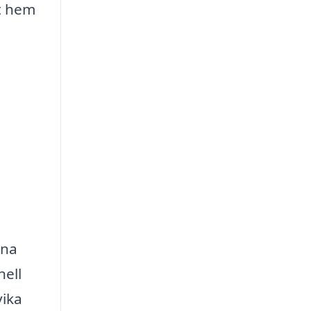
tt hem
rna
nell
vika