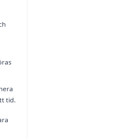
ch
öras
anera
t tid.
ara
a