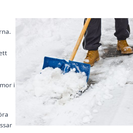
rna.
ett
rmor i
öra
ssar