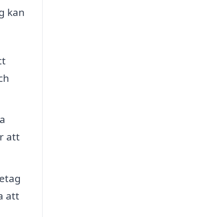
ag kan
tt
ch
la
r att
retag
 att