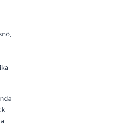
snö,
ika
ända
ck
ja