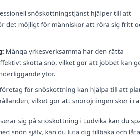
ssionell snöskottningstjänst hjälper till att
r det möjligt för människor att röra sig fritt o
g:
Många yrkesverksamma har den rätta
fektivt skotta snö, vilket gör att jobbet kan g
nderliggande ytor.
företag för snöskottning kan hjälpa till att pl
anden, vilket gör att snöröjningen sker i rät
iserar sig på snöskottning i Ludvika kan du sp
 med snön själv, kan du luta dig tillbaka och låt