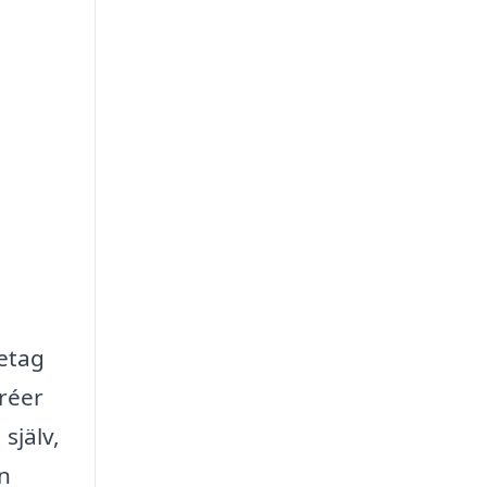
etag
tréer
själv,
an