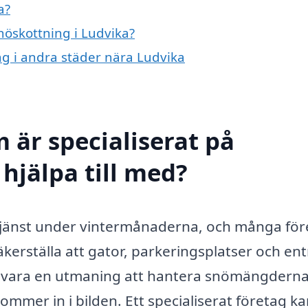
a?
snöskottning i Ludvika?
ing i andra städer nära Ludvika
 är specialiserat på
hjälpa till med?
 tjänst under vintermånaderna, och många för
säkerställa att gator, parkeringsplatser och en
et vara en utmaning att hantera snömängderna 
kommer in i bilden. Ett specialiserat företag k