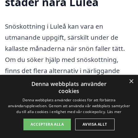
städer nära Luleå
Snöskottning i Luleå kan vara en
utmanande uppgift, särskilt under de
kallaste månaderna när snön faller tätt.
Om du söker hjälp med snöskottning,
finns det flera alternativ i närliggande
×
städer där du kan hitta pålitliga företag.
Denna webbplats använder
cookies
Att anlita professionella
Denna webbplats använder cookies för att förbättra
snöskottningstjänster ger inte bara en
användarupplevelsen. Genom att använda vår webbplats samtycker
du till alla cookies i enlighet med vår cookiepolicy.
Läs mer
renare och säkrare miljö, utan sparar
också tid och energi. Här är några
ACCEPTERA ALLA
AVVISA ALLT
exempel på städer nära Luleå där du kan