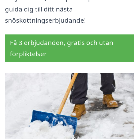
guida dig till ditt nästa
snöskottningserbjudande!
Få 3 erbjudanden, gratis och utan
förpliktelser