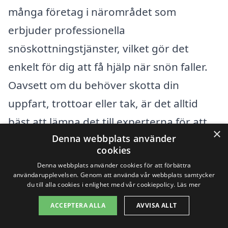
många företag i närområdet som
erbjuder professionella
snöskottningstjänster, vilket gör det
enkelt för dig att få hjälp när snön faller.
Oavsett om du behöver skotta din
uppfart, trottoar eller tak, är det alltid
bäst att lämna det till experterna för att
×
Denna webbplats använder
säkerställa säkerhet och effektivitet.
cookies
Denna webbplats använder cookies för att förbättra
På xn--snskottning-pris-nwb.se kan du
användarupplevelsen. Genom att använda vår webbplats samtycker
du till alla cookies i enlighet med vår cookiepolicy.
Läs mer
enkelt jämföra olika alternativ för
ACCEPTERA ALLA
AVVISA ALLT
snöskottning i Nibble och de närliggande
städerna. Här är några av de städer där