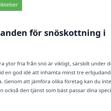
iktelser
danden för snöskottning i
 ytor fria från snö är viktigt, särskilt under d
tid en god idé att inhämta minst tre erbjudan
a. Genom att jämföra olika företag kan du int
an också den tjänst som bäst passar dina speci