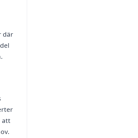
r där
del
.
s
erter
 att
hov.