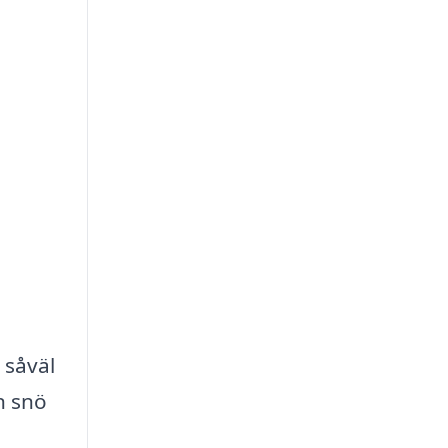
 såväl
n snö