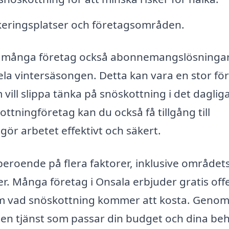
keringsplatser och företagsområden.
r många företag också abonnemangslösninga
a vintersäsongen. Detta kan vara en stor för
ill slippa tänka på snöskottning i det dagliga
ottningföretag kan du också få tillgång till
r arbetet effektivt och säkert.
beroende på flera faktorer, inklusive området
er. Många företag i Onsala erbjuder gratis off
g om vad snöskottning kommer att kosta. Genom
a en tjänst som passar din budget och dina be