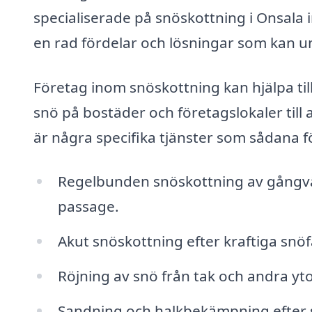
specialiserade på snöskottning i Onsala i
en rad fördelar och lösningar som kan u
Företag inom snöskottning kan hjälpa till
snö på bostäder och företagslokaler till at
är några specifika tjänster som sådana f
Regelbunden snöskottning av gångväg
passage.
Akut snöskottning efter kraftiga snöfa
Röjning av snö från tak och andra yto
Sandning och halkbekämpning efter sn