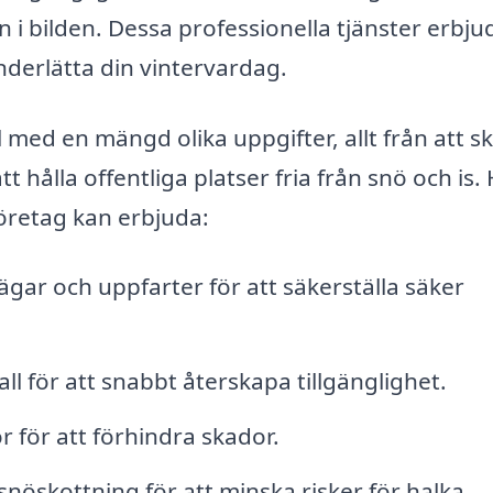
n i bilden. Dessa professionella tjänster erbju
nderlätta din vintervardag.
 med en mängd olika uppgifter, allt från att s
t hålla offentliga platser fria från snö och is.
öretag kan erbjuda:
ar och uppfarter för att säkerställa säker
ll för att snabbt återskapa tillgänglighet.
r för att förhindra skador.
öskottning för att minska risker för halka.