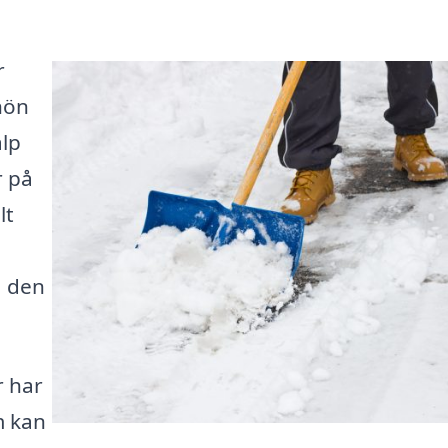
r
nön
älp
r på
lt
a den
r har
m kan