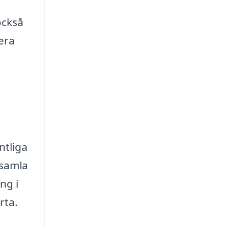
också
lera
ntliga
 samla
ng i
rta.