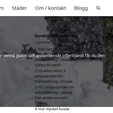
m
Städer
Om / kontakt
Blogg
Innehållsförteckning
gömma
1
Vad kan ett företag
som är specialiserat på
jer denna guide och använder vår offerttjänst får du den
snöskottning i Onsala
hjälpa till med?
2
Få alltid minst 3
erbjudanden för
snöskottning i Onsala
3
Få 3 erbjudanden för
snöskottning i Onsala
från professionella
företag
4
Hur mycket kostar