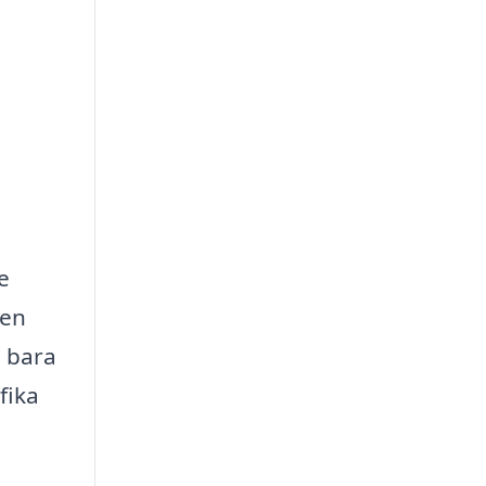
e
den
e bara
fika