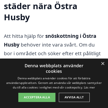
städer nära Östra
Husby
Att hitta hjälp för
snöskottning i Östra
Husby
behöver inte vara svårt. Om du
bor i området och söker efter ett pålitligt
företag som kan ta hand om
×
Denna webbplats använder
snöskottningen, kan det vara fördelaktigt
cookies
att även överväga företag i närliggande
Denna webbplats använder cookies för att förbättra
användarupplevelsen. Genom att använda vår webbplats samtycker
städer. Det kan ge dig fler alternativ och
du till alla cookies i enlighet med vår cookiepolicy.
Läs mer
möjligheten att jämföra priser och
ACCEPTERA ALLA
AVVISA ALLT
tjänster.