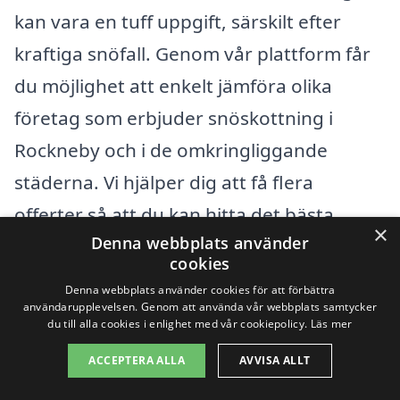
kan vara en tuff uppgift, särskilt efter
kraftiga snöfall. Genom vår plattform får
du möjlighet att enkelt jämföra olika
företag som erbjuder snöskottning i
Rockneby och i de omkringliggande
städerna. Vi hjälper dig att få flera
offerter så att du kan hitta det bästa
×
Denna webbplats använder
alternativet för just dina behov.
cookies
Denna webbplats använder cookies för att förbättra
Om du bor i Rockneby och letar efter
användarupplevelsen. Genom att använda vår webbplats samtycker
du till alla cookies i enlighet med vår cookiepolicy.
Läs mer
professionell snöskottning är det bra att
ACCEPTERA ALLA
AVVISA ALLT
också överväga företag i närliggande
städer. Några av dessa inkluderar: