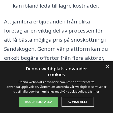
kan ibland leda till lägre kostnader.
Att jämföra erbjudanden från olika
företag är en viktig del av processen för
att få bästa möjliga pris på snöskottning i
Sandskogen. Genom vår plattform kan du
enkelt begära offerter från flera aktörer,
×
vilket ger dig möjlighet att jämföra priser
Denna webbplats använder
cookies
och tjänster. Det är även bra att läsa
Denna webbplats använder cookies för att förbättra
recensioner om företagen för att
användarupplevelsen. Genom att använda vår webbplats samtycker
du till alla cookies i enlighet med vår cookiepolicy.
Läs mer
säkerställa att du får en pålitlig och
ACCEPTERA ALLA
AVVISA ALLT
effektiv snöskottningstjänst, som håller
ditt område fritt från snö och is under