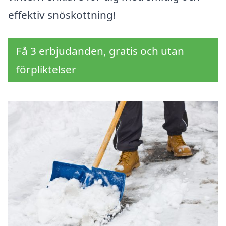
effektiv snöskottning!
Få 3 erbjudanden, gratis och utan
förpliktelser