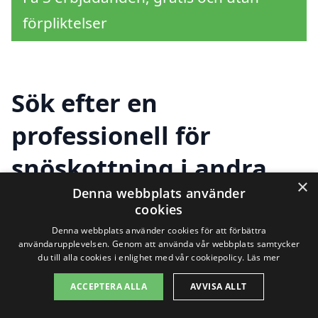
förpliktelser
Sök efter en
professionell för
snöskottning i andra
×
städer nära Skatan
Denna webbplats använder
cookies
Denna webbplats använder cookies för att förbättra
användarupplevelsen. Genom att använda vår webbplats samtycker
Att hitta pålitlig hjälp för
snöskottning i
du till alla cookies i enlighet med vår cookiepolicy.
Läs mer
Skatan
behöver inte vara en utmaning.
ACCEPTERA ALLA
AVVISA ALLT
Om du befinner dig i denna natursköna