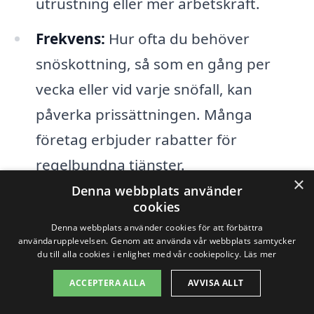
utrustning eller mer arbetskraft.
Frekvens:
Hur ofta du behöver
snöskottning, så som en gång per
vecka eller vid varje snöfall, kan
påverka prissättningen. Många
företag erbjuder rabatter för
regelbundna tjänster.
×
Denna webbplats använder
Tjänstens omfattning:
Eventuella
cookies
tilläggstjänster, som bortforsling av
Denna webbplats använder cookies för att förbättra
användarupplevelsen. Genom att använda vår webbplats samtycker
snö eller behandlingsmedel för is, kan
du till alla cookies i enlighet med vår cookiepolicy.
Läs mer
också påverka den totala kostnaden.
ACCEPTERA ALLA
AVVISA ALLT