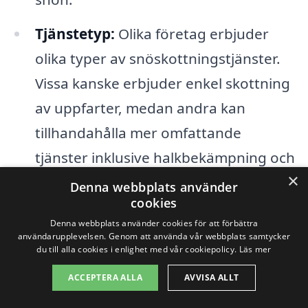
Tjänstetyp:
Olika företag erbjuder
olika typer av snöskottningstjänster.
Vissa kanske erbjuder enkel skottning
av uppfarter, medan andra kan
tillhandahålla mer omfattande
tjänster inklusive halkbekämpning och
×
regelbundet Underhåll.
Denna webbplats använder
cookies
Utrustning:
Företagets utrustning
Denna webbplats använder cookies för att förbättra
användarupplevelsen. Genom att använda vår webbplats samtycker
kan också påverka kostnaden. Företag
du till alla cookies i enlighet med vår cookiepolicy.
Läs mer
som använder mer avancerad eller
ACCEPTERA ALLA
AVVISA ALLT
effektiv utrustning kan hålla priserna