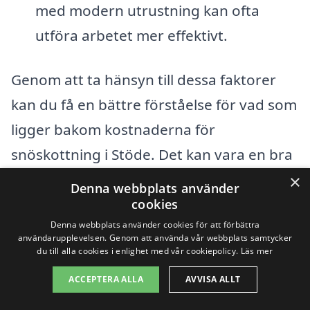
med modern utrustning kan ofta
utföra arbetet mer effektivt.
Genom att ta hänsyn till dessa faktorer
kan du få en bättre förståelse för vad som
ligger bakom kostnaderna för
snöskottning i Stöde. Det kan vara en bra
idé att jämföra flera olika offerter för att
×
Denna webbplats använder
hitta det bästa priset och den mest
cookies
Denna webbplats använder cookies för att förbättra
pålitliga tjänsten. På vår plattform kan du
användarupplevelsen. Genom att använda vår webbplats samtycker
enkelt hämta in erbjudanden från lokala
du till alla cookies i enlighet med vår cookiepolicy.
Läs mer
företag som specialiserar sig på
ACCEPTERA ALLA
AVVISA ALLT
snöröjning, vilket gör det enklare för dig