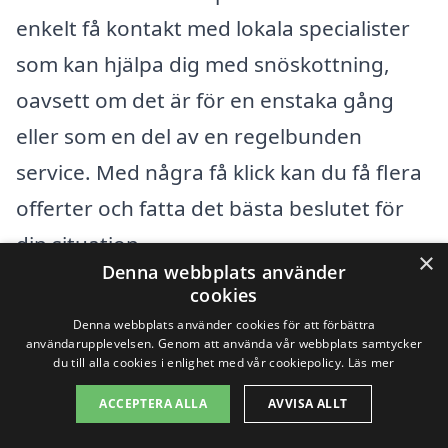
enkelt få kontakt med lokala specialister
som kan hjälpa dig med snöskottning,
oavsett om det är för en enstaka gång
eller som en del av en regelbunden
service. Med några få klick kan du få flera
offerter och fatta det bästa beslutet för
din situation.
×
Denna webbplats använder
cookies
Få 3 erbjudanden, gratis och utan
Denna webbplats använder cookies för att förbättra
användarupplevelsen. Genom att använda vår webbplats samtycker
förpliktelser
du till alla cookies i enlighet med vår cookiepolicy.
Läs mer
ACCEPTERA ALLA
AVVISA ALLT