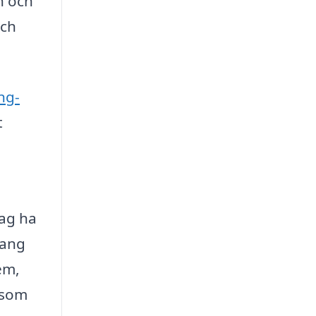
n och
och
ng-
t
tag ha
mang
em,
t som