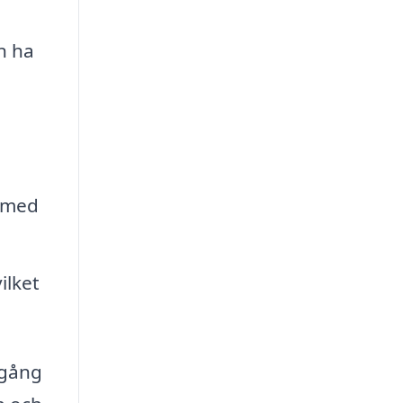
n ha
r med
ilket
lgång