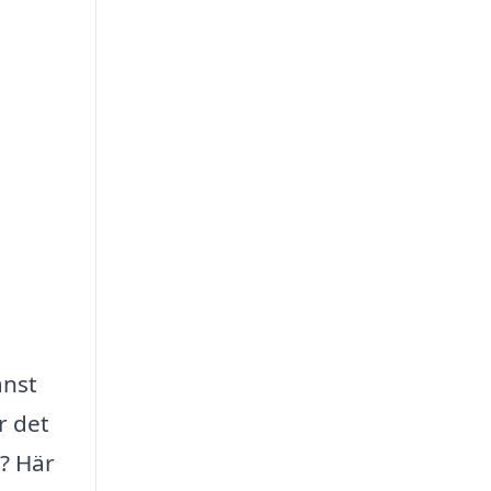
änst
r det
d? Här