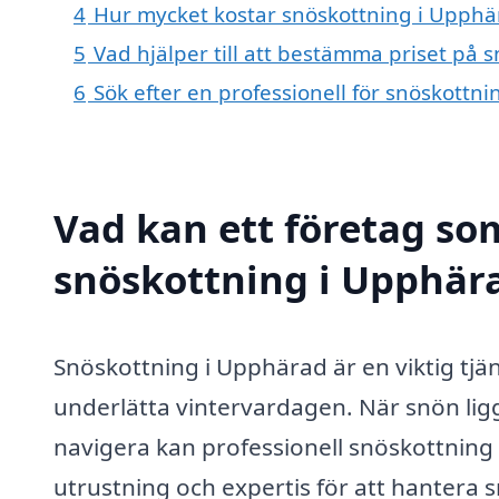
4
Hur mycket kostar snöskottning i Upphä
5
Vad hjälper till att bestämma priset på 
6
Sök efter en professionell för snöskottn
Vad kan ett företag som
snöskottning i Upphära
Snöskottning i Upphärad är en viktig tjän
underlätta vintervardagen. När snön ligg
navigera kan professionell snöskottning 
utrustning och expertis för att hantera s