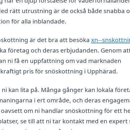
ag har en djup förståelse för väderförhållande
ed rätt utrustning är de också både snabba 
tion för alla inblandade.
öskottning är det bra att besöka
xn--snskottni
olika företag och deras erbjudanden. Genom at
 kan ni få en uppfattning om vad marknaden
kraftigt pris för snöskottning i Upphärad.
om ni kan lita på. Många gånger kan lokala före
 utmaningarna i ert område, och deras engage
, oavsett om ni handlar snöskottning för ett h
platser, se till att ni tar kontakt med en exper