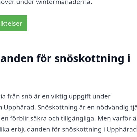
behöver under wintermånaderna.
iktelser
danden för snöskottning i
ia från snö är en viktig uppgift under
m Upphärad. Snöskottning är en nödvändig tj
 förblir säkra och tillgängliga. Men varför ä
 olika erbjudanden för snöskottning i Upphära