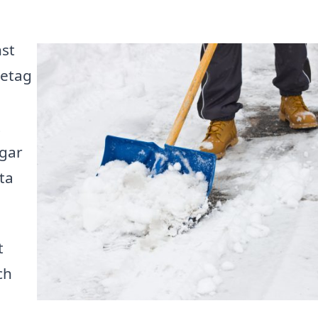
nst
retag
t
ägar
tta
t
ch