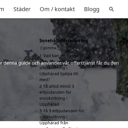
m
Städer
Om / kontakt
Blogg
Innehållsförteckning
d
gömma
1
Vad kan ett företag
som är specialiserat på
jer denna guide och använder vår offerttjänst får du den
snöskottning i
Upphärad hjälpa till
med?
2
Få alltid minst 3
erbjudanden för
snöskottning i
Upphärad
3
Få 3 erbjudanden för
snöskottning i
Upphärad från