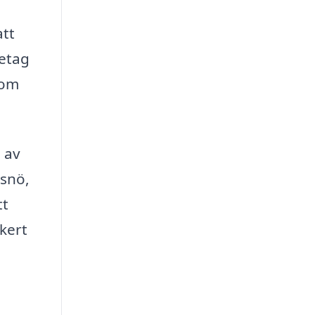
att
retag
 om
 av
 snö,
tt
äkert