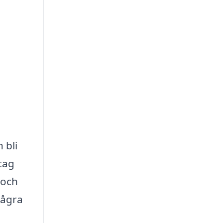
 bli
tag
 och
några