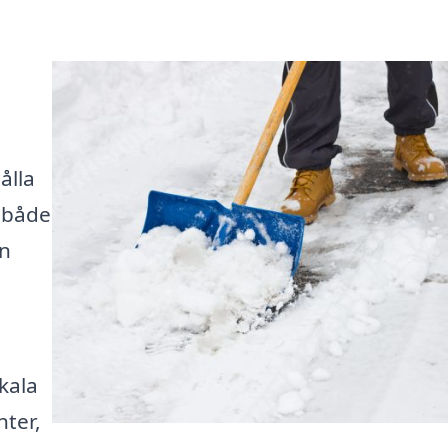
ålla
, både
in
kala
nter,