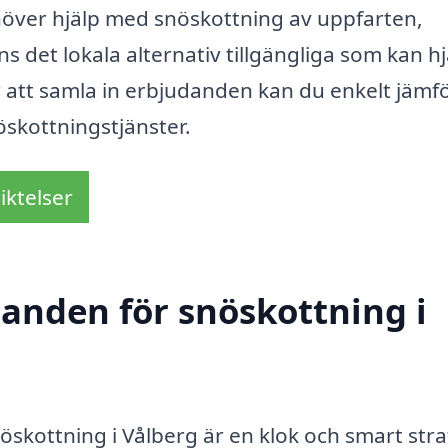
höver hjälp med snöskottning av uppfarten,
s det lokala alternativ tillgängliga som kan h
 att samla in erbjudanden kan du enkelt jämf
öskottningstjänster.
iktelser
danden för snöskottning i
öskottning i Vålberg är en klok och smart stra