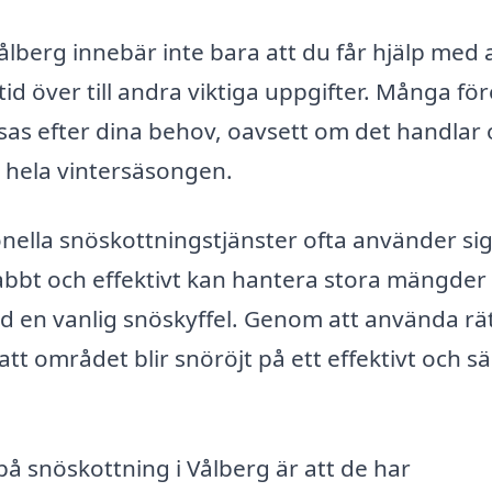
Vålberg innebär inte bara att du får hjälp med 
id över till andra viktiga uppgifter. Många fö
ssas efter dina behov, oavsett om det handlar
r hela vintersäsongen.
onella snöskottningstjänster ofta använder sig
nabbt och effektivt kan hantera stora mängder
d en vanlig snöskyffel. Genom att använda rä
att området blir snöröjt på ett effektivt och s
på snöskottning i Vålberg är att de har