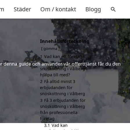
m
Städer
Om / kontakt
Blogg
Innehållsförteckning
gömma
1
Vad kan ett företag
som är specialiserat på
jer denna guide och använder vår offerttjänst får du den
snöskottning i Vålberg
hjälpa till med?
2
Få alltid minst 3
erbjudanden för
snöskottning i Vålberg
3
Få 3 erbjudanden för
snöskottning i Vålberg
från professionella
företag
3.1
Vad kan