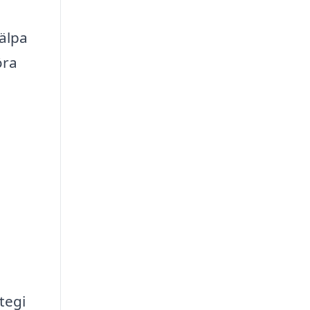
jälpa
öra
tegi