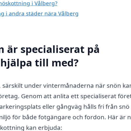
snöskottning i Vålberg?
ing i andra städer nära Vålberg
 är specialiserat på
hjälpa till med?
t, särskilt under vintermånaderna när snön kan
retag. Genom att anlita ett specialiserat före
arkeringsplats eller gångväg hålls fri från snö
 miljö för både fotgängare och fordon. Här är 
skottning kan erbjuda: