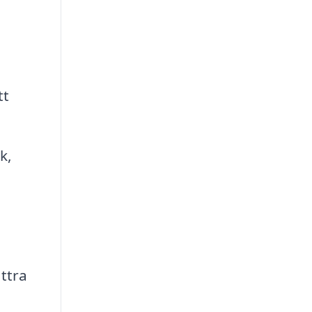
tt
k,
ttra