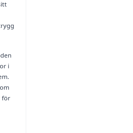
itt
trygg
å den
or i
dem.
enom
 för