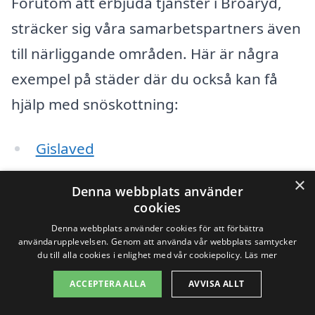
Förutom att erbjuda tjänster i Broaryd,
sträcker sig våra samarbetspartners även
till närliggande områden. Här är några
exempel på städer där du också kan få
hjälp med snöskottning:
Gislaved
×
Värnamo
Denna webbplats använder
cookies
Anderstorp
Denna webbplats använder cookies för att förbättra
användarupplevelsen. Genom att använda vår webbplats samtycker
Hestra
du till alla cookies i enlighet med vår cookiepolicy.
Läs mer
ACCEPTERA ALLA
AVVISA ALLT
Smålandsstenar