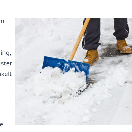
ån
ing,
nster
nkelt
m
re