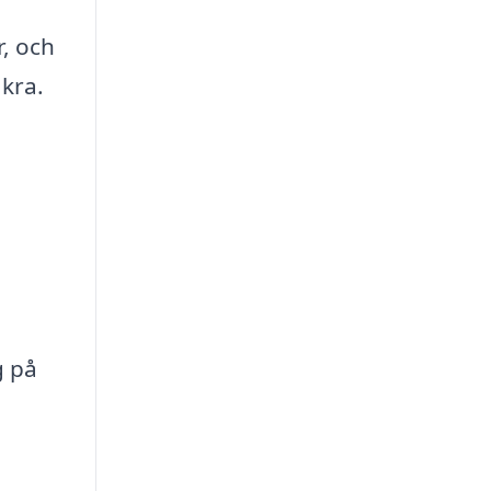
r, och
äkra.
g på