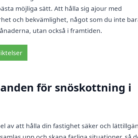
ästa möjliga sätt. Att hålla sig ajour med
erhet och bekvämlighet, något som du inte bar
naderna, utan också i framtiden.
iktelser
danden för snöskottning i
el av att hålla din fastighet säker och lättillgä
amlas upp och skapa farliga situationer, så d