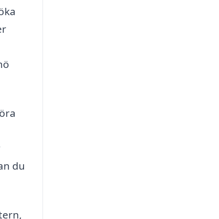
 öka
er
nö
föra
v
an du
tern,