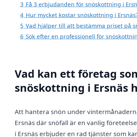
3
Få 3 erbjudanden för snöskottning i Ersn
4
Hur mycket kostar snöskottning i Ersnäs
5
Vad hjälper till att bestämma priset på s
6
Sök efter en professionell för snöskottn
Vad kan ett företag som
snöskottning i Ersnäs h
Att hantera snön under vintermånaderna 
Ersnäs där snöfall är en vanlig företeels
i Ersnäs erbjuder en rad tjänster som ka