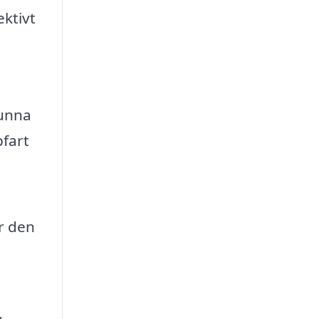
ektivt
kunna
pfart
t
ar den
.