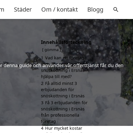
m
Städer
Om / kontakt
Blogg
Innehållsförteckning
gömma
1
Vad kan ett företag
som är specialiserat på
jer denna guide och använder vår offerttjänst får du den
snöskottning i Ersnäs
hjälpa till med?
2
Få alltid minst 3
erbjudanden för
snöskottning i Ersnäs
3
Få 3 erbjudanden för
snöskottning i Ersnäs
från professionella
företag
4
Hur mycket kostar