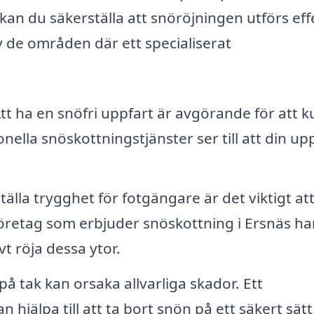
kan du säkerställa att snöröjningen utförs eff
av de områden där ett specialiserat
tt ha en snöfri uppfart är avgörande för att 
onella snöskottningstjänster ser till att din up
tälla trygghet för fotgängare är det viktigt at
. Företag som erbjuder snöskottning i Ersnäs h
t röja dessa ytor.
å tak kan orsaka allvarliga skador. Ett
 hjälpa till att ta bort snön på ett säkert sätt