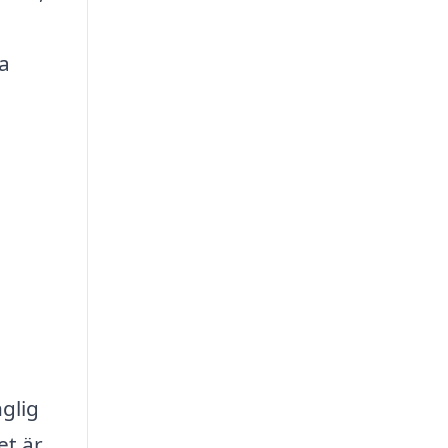
a
nglig
et är