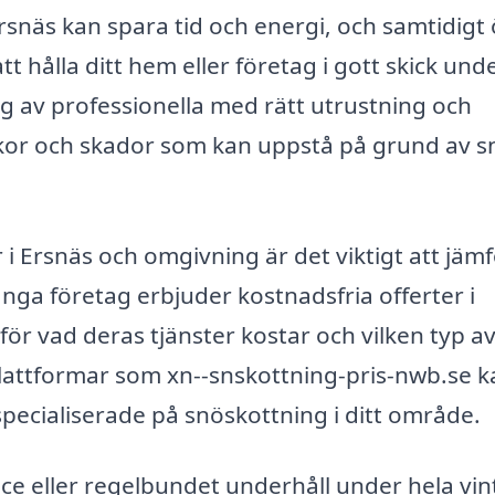
 Ersnäs kan spara tid och energi, och samtidigt
t hålla ditt hem eller företag i gott skick und
 av professionella med rätt utrustning och
kor och skador som kan uppstå på grund av s
 i Ersnäs och omgivning är det viktigt att jäm
ga företag erbjuder kostnadsfria offerter i
 för vad deras tjänster kostar och vilken typ a
lattformar som xn--snskottning-pris-nwb.se k
specialiserade på snöskottning i ditt område.
e eller regelbundet underhåll under hela vin