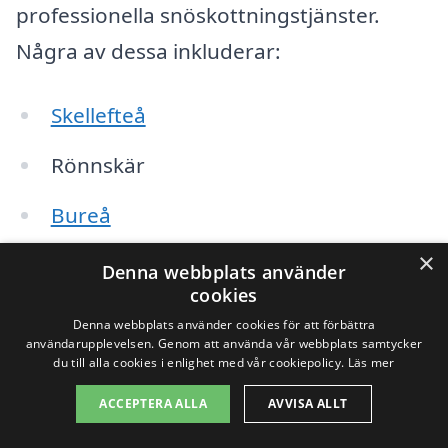
professionella snöskottningstjänster.
Några av dessa inkluderar:
Skellefteå
Rönnskär
Bureå
×
Boliden
Denna webbplats använder
cookies
Älvsbacka
Denna webbplats använder cookies för att förbättra
användarupplevelsen. Genom att använda vår webbplats samtycker
Lisbåda
du till alla cookies i enlighet med vår cookiepolicy.
Läs mer
ACCEPTERA ALLA
AVVISA ALLT
Långviken