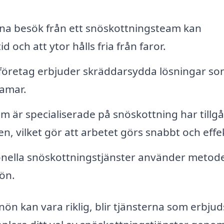
a besök från ett snöskottningsteam kan
id och att ytor hålls fria från faror.
öretag erbjuder skräddarsydda lösningar so
ramar.
 är specialiserade på snöskottning har tillgån
, vilket gör att arbetet görs snabbt och effek
nella snöskottningstjänster använder metod
ön.
nön kan vara riklig, blir tjänsterna som erbjud