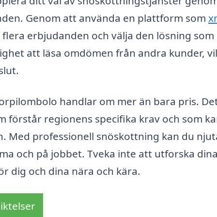
plera ditt val av snöskottningstjänster genom
anden. Genom att använda en plattform som
x
 flera erbjudanden och välja den lösning som
ighet att läsa omdömen från andra kunder, vi
slut.
i Korpilombolo handlar om mer än bara pris. De
som förstår regionens specifika krav och som k
n. Med professionell snöskottning kan du njut
a och på jobbet. Tveka inte att utforska din
ör dig och dina nära och kära.
iktelser