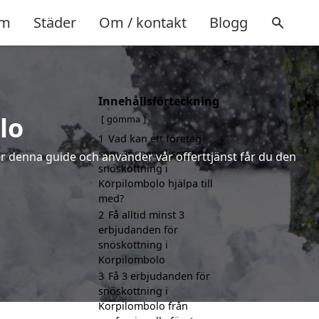
m
Städer
Om / kontakt
Blogg
Innehållsförteckning
lo
gömma
1
Vad kan ett företag
som är specialiserat på
jer denna guide och använder vår offerttjänst får du den
snöskottning i
Korpilombolo hjälpa till
med?
2
Få alltid minst 3
erbjudanden för
snöskottning i
Korpilombolo
3
Få 3 erbjudanden för
snöskottning i
Korpilombolo från