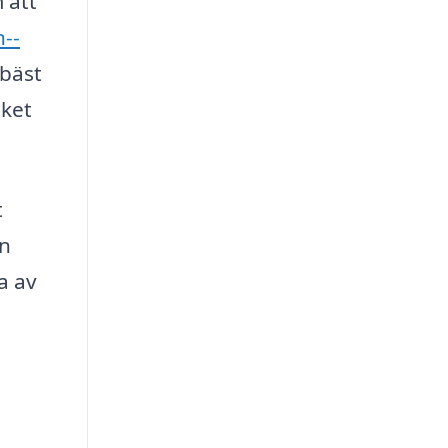
 att
n--
 bäst
lket
t
an
a av
a