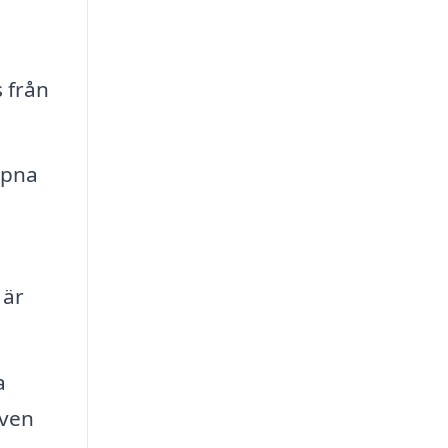
 från
ppna
 är
a
även