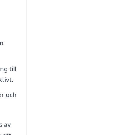
m
g till
tivt.
er och
s av