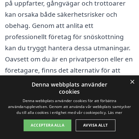
på uppfarter, gångvägar och trottoarer
kan orsaka både säkerhetsrisker och
obehag. Genom att anlita ett
professionellt företag för snöskottning
kan du tryggt hantera dessa utmaningar.
Oavsett om du är en privatperson eller en
företagare, finns det alternativ för att
×
snabbt och effektivt få hjälp med
Denna webbplats använder
cookies
snöhanteringen.
Denna webbplats använder cookies för att förbättra
användarupplevelsen. Genom att använda vår webbplats samtycker
Om du letar efter snöskottningstjänster
du till alla cookies i enlighet med vår cookiepolicy.
Läs mer
kan det vara värt att överväga att söka
ACCEPTERA ALLA
AVVISA ALLT
efter företag även i närliggande städer.