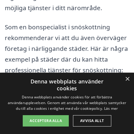
möjliga tjänster i ditt närområde.
Som en bonspecialist i snöskottning
rekommenderar vi att du även överväger
företag i närliggande städer. Här är några
exempel på städer där du kan hitta
professionella tjänster för snöskottning:
×
Denna webbplats använder
cookies
Älmhult
Denna webbplats använder cookies för att förbättra
Lönsboda
användarupplevelsen. Genom att använda vår webbplats samtycker
du till alla cookies i enlighet med vår cookiepolicy.
Läs mer
Knislinge
ACCEPTERA ALLA
AVVISA ALLT
Bromölla