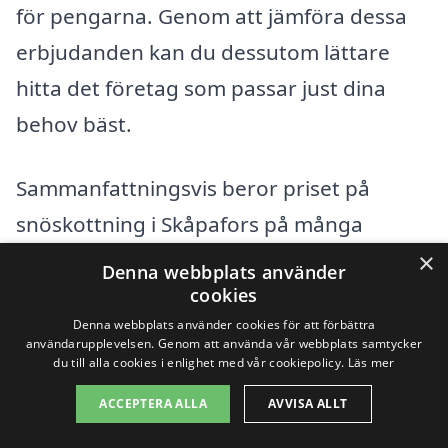
för pengarna. Genom att jämföra dessa
erbjudanden kan du dessutom lättare
hitta det företag som passar just dina
behov bäst.
Sammanfattningsvis beror priset på
snöskottning i Skåpafors på många
faktorer, och att vara medveten om dessa
×
Denna webbplats använder
kan hjälpa dig att göra ett informerat val.
cookies
Denna webbplats använder cookies för att förbättra
Genom att utnyttja de resurser som finns
användarupplevelsen. Genom att använda vår webbplats samtycker
tillgängliga kan du få en effektiv och
du till alla cookies i enlighet med vår cookiepolicy.
Läs mer
prisvärd snöskottningstjänst som håller
ACCEPTERA ALLA
AVVISA ALLT
din väg och uppfart fri från snö hela