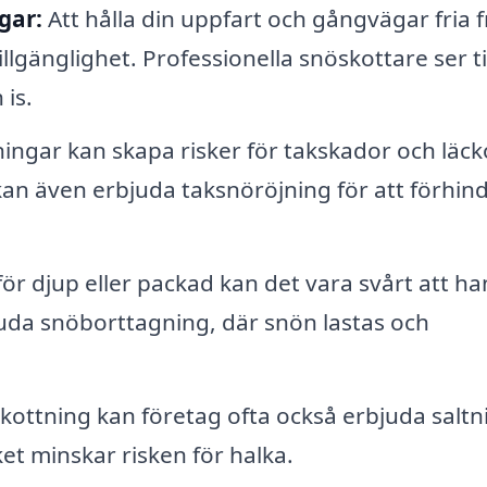
gar:
Att hålla din uppfart och gångvägar fria 
llgänglighet. Professionella snöskottare ser til
 is.
ngar kan skapa risker för takskador och läck
an även erbjuda taksnöröjning för att förhin
ör djup eller packad kan det vara svårt att ha
bjuda snöborttagning, där snön lastas och
ottning kan företag ofta också erbjuda saltn
ket minskar risken för halka.