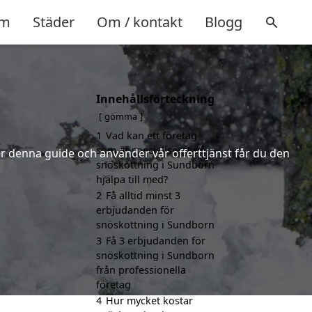
m
Städer
Om / kontakt
Blogg
Innehållsförteckning
gömma
1
Vad kan ett företag
som är specialiserat på
jer denna guide och använder vår offerttjänst får du den
snöskottning i Sundborn
hjälpa till med?
2
Få alltid minst 3
erbjudanden för
snöskottning i Sundborn
3
Få 3 erbjudanden för
snöskottning i Sundborn
från professionella
företag
4
Hur mycket kostar