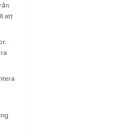
från
l att
or.
dra
ntera
ing