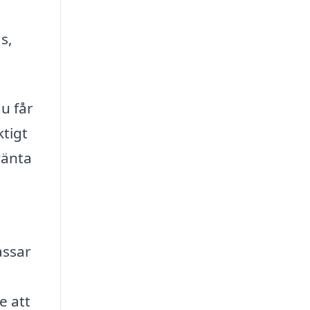
s,
du får
ktigt
vänta
assar
e att