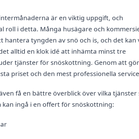
 vintermånaderna är en viktig uppgift, och
al roll i detta. Många husägare och kommersie
t hantera tyngden av snö och is, och det kan
et alltid en klok idé att in­hämta minst tre
uder tjänster för snöskottning. Genom att gö
ästa priset och den mest professionella servic
även få en bättre överblick över vilka tjänste
kan ingå i en offert för snöskottning:
gar