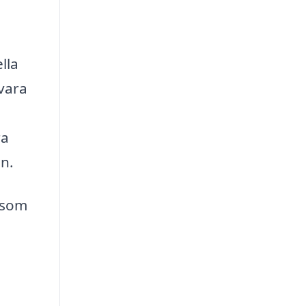
lla
 vara
ra
en.
r som